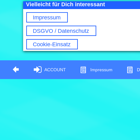
Vielleicht für Dich interessant
Impressum
DSGVO / Datenschutz
Cookie-Einsatz
ACCOUNT
Impressum
D