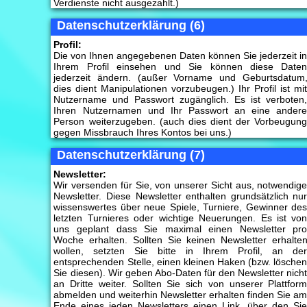
Verdienste nicht ausgezahlt.)
Datenschutzerklärung (6)
Profil:
Die von Ihnen angegebenen Daten können Sie jederzeit i
Ihrem Profil einsehen und Sie können diese Date
jederzeit ändern. (außer Vorname und Geburtsdatum
dies dient Manipulationen vorzubeugen.) Ihr Profil ist mi
Nutzername und Passwort zugänglich. Es ist verboten
Ihren Nutzernamen und Ihr Passwort an eine ander
Person weiterzugeben. (auch dies dient der Vorbeugun
gegen Missbrauch Ihres Kontos bei uns.)
Datenschutzerklärung (7)
Newsletter:
Wir versenden für Sie, von unserer Sicht aus, notwendig
Newsletter. Diese Newsletter enthalten grundsätzlich nu
wissenswertes über neue Spiele, Turniere, Gewinner de
letzten Turnieres oder wichtige Neuerungen. Es ist vo
uns geplant dass Sie maximal einen Newsletter pr
Woche erhalten. Sollten Sie keinen Newsletter erhalte
wollen, setzten Sie bitte in Ihrem Profil, an de
entsprechenden Stelle, einen kleinen Haken (bzw. lösche
Sie diesen). Wir geben Abo-Daten für den Newsletter nich
an Dritte weiter. Sollten Sie sich von unserer Plattfor
abmelden und weiterhin Newsletter erhalten finden Sie a
Ende eines jeden Newsletters einen Link, über den Si