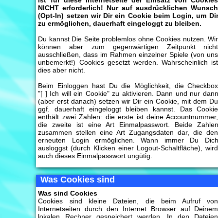
ist für diese Internetseite der Einsatz von Cookie
NICHT erforderlich! Nur auf ausdrücklichen Wunsc
(Opt-In) setzen wir Dir ein Cookie beim Login, um Di
zu ermöglichen, dauerhaft eingeloggt zu bleiben.
Du kannst Die Seite problemlos ohne Cookies nutzen. Wi
können aber zum gegenwärtigen Zeitpunkt nich
ausschließen, dass im Rahmen einzelner Spiele (von un
unbemerkt!) Cookies gesetzt werden. Wahrscheinlich is
dies aber nicht.
Beim Einloggen hast Du die Möglichkeit, die Checkbo
"[ ] Ich will ein Cookie"
zu aktivieren. Dann und nur dan
(aber erst danach) setzen wir Dir ein Cookie, mit dem D
ggf. dauerhaft eingeloggt bleiben kannst. Das Cooki
enthält zwei Zahlen: die erste ist deine Accountnummer
die zweite ist eine Art Einmalpasswort. Beide Zahle
zusammen stellen eine Art Zugangsdaten dar, die de
erneuten Login ermöglichen. Wann immer Du Dic
ausloggst (durch Klicken einer Logout-Schaltfläche), wir
auch dieses Einmalpasswort ungütig.
Was Cookies sind
Was sind Cookies
Cookies sind kleine Dateien, die beim Aufruf vo
Internetseiten durch den Internet Browser auf Deine
lokalen Rechner gespeichert werden. In den Dateie