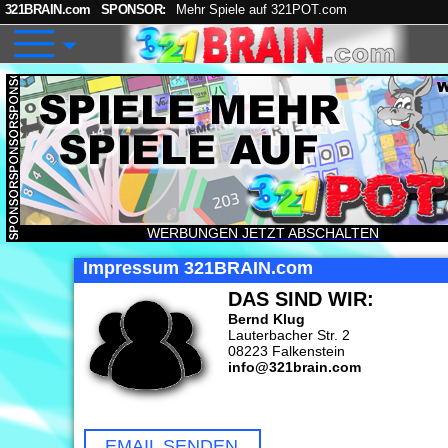
321BRAIN.com
SPONSOR:
Mehr Spiele auf 321POT.com
WERBUNGEN JETZT ABSCHALTEN
Impressum 321BRAIN.com
DAS SIND WIR:
Bernd Klug
Lauterbacher Str. 2
08223 Falkenstein
info@321brain.com
EMAIL SENDEN