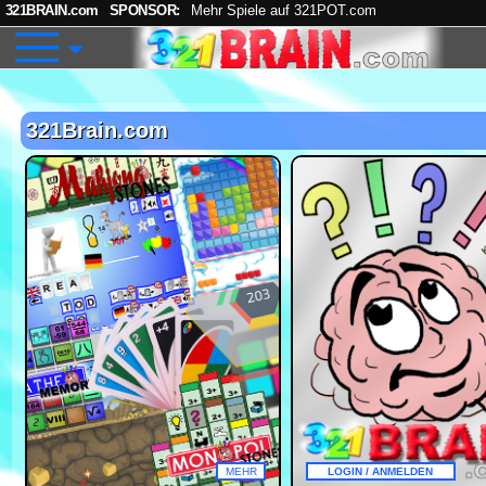
321BRAIN.com
SPONSOR:
Mehr Spiele auf 321POT.com
321Brain.com
K
MEHR
LOGIN / ANMELDEN