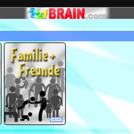
N
MEHR