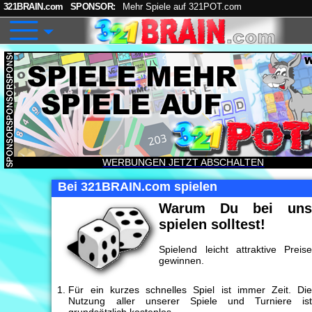
321BRAIN.com
SPONSOR:
Mehr Spiele auf 321POT.com
WERBUNGEN JETZT ABSCHALTEN
Bei 321BRAIN.com spielen
Warum Du bei un
spielen solltest!
Spielend leicht attraktive Preis
gewinnen.
Für ein kurzes schnelles Spiel ist immer Zeit. Di
Nutzung aller unserer Spiele und Turniere is