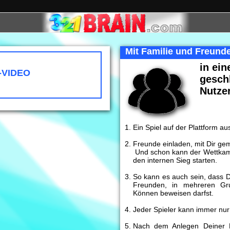
Mit Familie und Freund
in ein
-VIDEO
gesch
Nutze
Ein Spiel auf der Plattform a
NFO-VIDEO
Freunde einladen, mit Dir ge
Und schon kann der Wettkamp
den internen Sieg starten.
So kann es auch sein, dass 
Freunden, in mehreren Gru
Können beweisen darfst.
Jeder Spieler kann immer nur
Nach dem Anlegen Deiner 