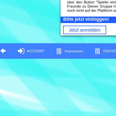
über den Button "Spieler ein
Freunde zu Deiner Gruppe h
noch nicht auf der Plattform 
Bitte jetzt einloggen!
Jetzt anmelden
ACCOUNT
Impressum
DSGV